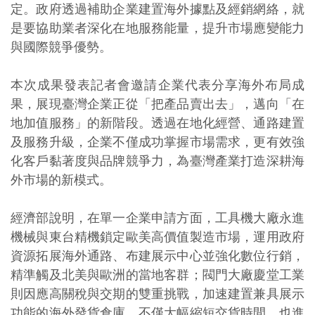
定。政府透過補助企業建置海外據點及經銷網絡，就
是要協助業者深化在地服務能量，提升市場應變能力
與國際競爭優勢。
本次成果發表記者會邀請企業代表分享海外布局成
果，展現臺灣企業正從「把產品賣出去」，邁向「在
地加值服務」的新階段。透過在地化經營、通路建置
及服務升級，企業不僅成功掌握市場需求，更有效強
化客戶黏著度與品牌競爭力，為臺灣產業打造深耕海
外市場的新模式。
經濟部說明，在單一企業申請方面，工具機大廠永進
機械與東台精機鎖定歐美高價值製造市場，運用政府
資源拓展海外通路、布建展示中心並強化數位行銷，
精準觸及北美與歐洲的當地客群；閥門大廠慶堂工業
則因應高關稅與交期的雙重挑戰，加速建置兼具展示
功能的海外發貨倉庫，不僅大幅縮短交貨時間，也進